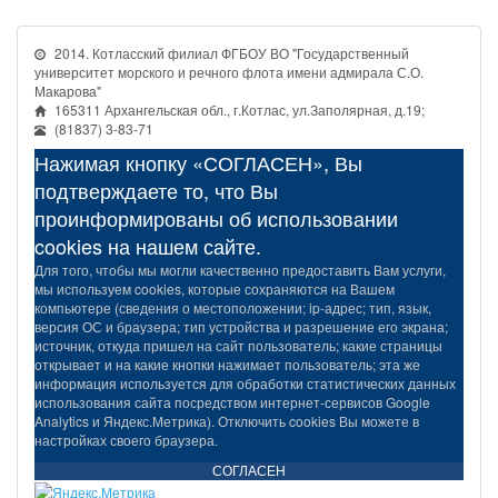
2014. Котласский филиал ФГБОУ ВО "Государственный
университет морского и речного флота имени адмирала С.О.
Макарова"
165311 Архангельская обл., г.Котлас, ул.Заполярная, д.19;
(81837) 3-83-71
Нажимая кнопку «СОГЛАСЕН», Вы
подтверждаете то, что Вы
проинформированы об использовании
cookies на нашем сайте.
Для того, чтобы мы могли качественно предоставить Вам услуги,
мы используем cookies, которые сохраняются на Вашем
компьютере (сведения о местоположении; ip-адрес; тип, язык,
версия ОС и браузера; тип устройства и разрешение его экрана;
источник, откуда пришел на сайт пользователь; какие страницы
открывает и на какие кнопки нажимает пользователь; эта же
информация используется для обработки статистических данных
использования сайта посредством интернет-сервисов Google
Analytics и Яндекс.Метрика). Отключить cookies Вы можете в
настройках своего браузера.
СОГЛАСЕН