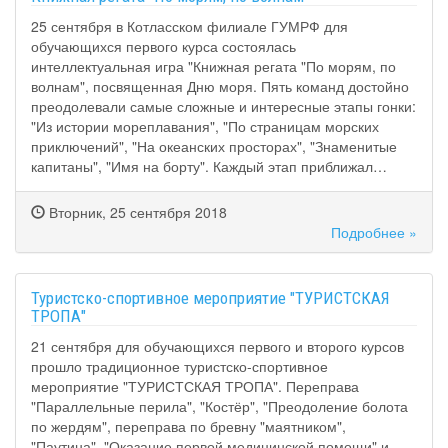
25 сентября в Котласском филиале ГУМРФ для
обучающихся первого курса состоялась
интеллектуальная игра "Книжная регата "По морям, по
волнам", посвященная Дню моря. Пять команд достойно
преодолевали самые сложные и интересные этапы гонки:
"Из истории мореплавания", "По страницам морских
приключений", "На океанских просторах", "Знаменитые
капитаны", "Имя на борту". Каждый этап приближал…
Вторник, 25 сентября 2018
Подробнее »
Туристско-спортивное мероприятие "ТУРИСТСКАЯ
ТРОПА"
21 сентября для обучающихся первого и второго курсов
прошло традиционное туристско-спортивное
мероприятие "ТУРИСТСКАЯ ТРОПА". Переправа
"Параллельные перила", "Костёр", "Преодоление болота
по жердям", переправа по бревну "маятником",
"Паутина", "Оказание первой медицинской помощи" и