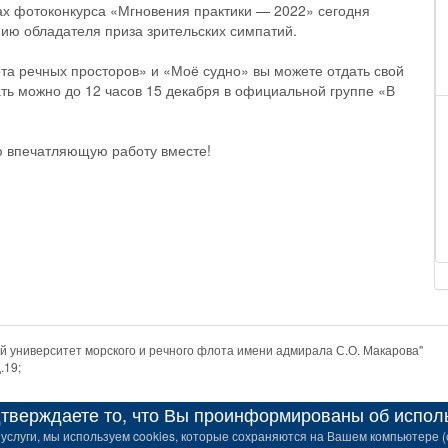
ах фотоконкурса «Мгновения практики — 2022» сегодня
ию обладателя приза зрительских симпатий.
ота речных просторов» и «Моё судно» вы можете отдать свой
ь можно до 12 часов 15 декабря в официальной группе «В
ю впечатляющую работу вместе!
 университет морского и речного флота имени адмирала С.О. Макарова"
.19;
верждаете то, что Вы проинформированы об использ
услуги, мы используем cookies, которые сохраняются на Вашем компьютере (с