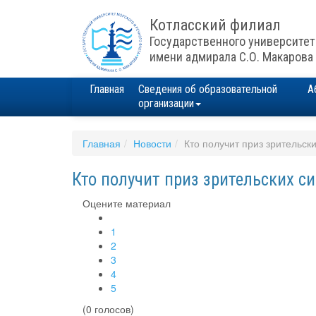
Котласский филиал
Государственного университет
имени адмирала С.О. Макарова
Главная
Сведения об образовательной
А
организации
Главная
Новости
Кто получит приз зрительск
Кто получит приз зрительских с
Оцените материал
1
2
3
4
5
(0 голосов)