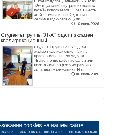
В этом году специальности 26.02.01
«Эксплуатация внутренних водных
путей» исполняется 55 лет! В честь
этой знаменательной даты мы
делимся вдохновляющими…
10 июль 2026
Студенты группы 31‑АТ сдали экзамен
квалификационный
Студенты группы 31‑АТ сдали
экзамен квалификационный по
профессиональному модулю
«Выполнение работ по одной или
нескольким профессиям рабочих,
должностям служащих»! На…
06 июль 2026
овании cookies на нашем сайте.
ведения о местоположении; ip-адрес; тип, язык, версия