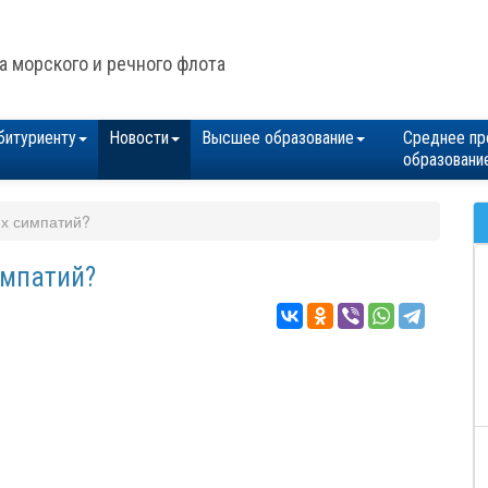
а морского и речного флота
битуриенту
Новости
Высшее образование
Среднее пр
образовани
их симпатий?
импатий?