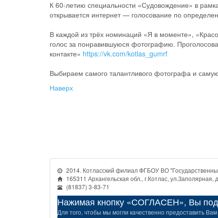
К 60-летию специальности «Судовождение» в рамк
открывается интернет — голосование по определен
В каждой из трёх номинаций «Я в моменте», «Крас
голос за понравившуюся фотографию. Проголосоват
контакте»
https://vk.com/kotlas_gumrf
Выбираем самого талантливого фотографа и саму
Наверх
2014. Котласский филиал ФГБОУ ВО "Государственный
165311 Архангельская обл., г.Котлас, ул.Заполярная, д
(81837) 3-83-71
Нажимая кнопку «СОГЛАСЕН», Вы подт
Для того, чтобы мы могли качественно предоставить Вам 