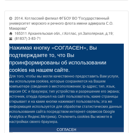
2014. Котласский филиал ФГБОУ ВО "Государственный
университет морского и речного флота имени адмирала С.О.
Макарова"
165311 Архангельская обл., г.Котлас, ул.Заполярная, д.19;
(81837) 3-83-71
Нажимая кнопку «СОГЛАСЕН», Вы
подтверждаете то, что Вы
проинформированы об использовании
cookies на нашем сайте.
Для того, чтобы мы могли качественно предоставить Вам услуги,
мы используем cookies, которые сохраняются на Вашем
компьютере (сведения о местоположении; ip-адрес; тип, язык,
версия ОС и браузера; тип устройства и разрешение его экрана;
источник, откуда пришел на сайт пользователь; какие страницы
открывает и на какие кнопки нажимает пользователь; эта же
информация используется для обработки статистических данных
использования сайта посредством интернет-сервисов Google
Analytics и Яндекс.Метрика). Отключить cookies Вы можете в
настройках своего браузера.
СОГЛАСЕН