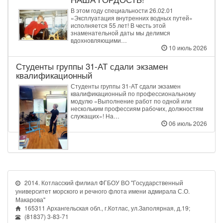
В этом году специальности 26.02.01
«Эксплуатация внутренних водных путей»
исполняется 55 лет! В честь этой
знаменательной даты мы делимся
вдохновляющими…
10 июль 2026
Студенты группы 31‑АТ сдали экзамен
квалификационный
Студенты группы 31‑АТ сдали экзамен
квалификационный по профессиональному
модулю «Выполнение работ по одной или
нескольким профессиям рабочих, должностям
служащих»! На…
06 июль 2026
2014. Котласский филиал ФГБОУ ВО "Государственный
университет морского и речного флота имени адмирала С.О.
Макарова"
165311 Архангельская обл., г.Котлас, ул.Заполярная, д.19;
(81837) 3-83-71