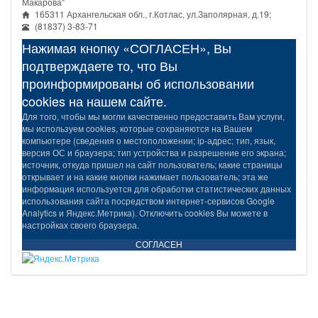
Макарова"
165311 Архангельская обл., г.Котлас, ул.Заполярная, д.19;
(81837) 3-83-71
Нажимая кнопку «СОГЛАСЕН», Вы
подтверждаете то, что Вы
проинформированы об использовании
cookies на нашем сайте.
Для того, чтобы мы могли качественно предоставить Вам услуги,
мы используем cookies, которые сохраняются на Вашем
компьютере (сведения о местоположении; ip-адрес; тип, язык,
версия ОС и браузера; тип устройства и разрешение его экрана;
источник, откуда пришел на сайт пользователь; какие страницы
открывает и на какие кнопки нажимает пользователь; эта же
информация используется для обработки статистических данных
использования сайта посредством интернет-сервисов Google
Analytics и Яндекс.Метрика). Отключить cookies Вы можете в
настройках своего браузера.
СОГЛАСЕН