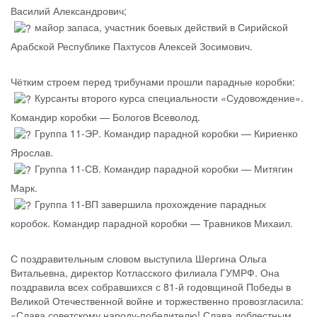
Василий Александрович;
майор запаса, участник боевых действий в Сирийской
Арабской Республике Пахтусов Алексей Зосимович.
Чётким строем перед трибунами прошли парадные коробки:
Курсанты второго курса специальности «Судовождение».
Командир коробки — Бологов Всеволод.
Группа 11‑ЭР. Командир парадной коробки — Кириенко
Ярослав.
Группа 11‑СВ. Командир парадной коробки — Митягин
Марк.
Группа 11‑ВП завершила прохождение парадных
коробок. Командир парадной коробки — Травников Михаил.
С поздравительным словом выступила Шергина Ольга
Витальевна, директор Котласского филиала ГУМРФ. Она
поздравила всех собравшихся с 81‑й годовщиной Победы в
Великой Отечественной войне и торжественно провозгласила:
«Слава советскому народу‑победителю! Слава доблестным