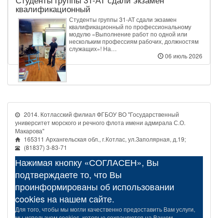
квалификационный
Студенты группы 31‑АТ сдали экзамен
квалификационный по профессиональному
модулю «Выполнение работ по одной или
нескольким профессиям рабочих, должностям
служащих»! На…
06 июль 2026
2014. Котласский филиал ФГБОУ ВО "Государственный
университет морского и речного флота имени адмирала С.О.
Макарова"
165311 Архангельская обл., г.Котлас, ул.Заполярная, д.19;
(81837) 3-83-71
Нажимая кнопку «СОГЛАСЕН», Вы
подтверждаете то, что Вы
проинформированы об использовании
cookies на нашем сайте.
Для того, чтобы мы могли качественно предоставить Вам услуги,
мы используем cookies, которые сохраняются на Вашем