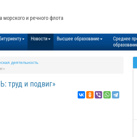
а морского и речного флота
битуриенту
Новости
Высшее образование
Среднее пр
образовани
ская деятельность
иг»
: труд и подвиг»