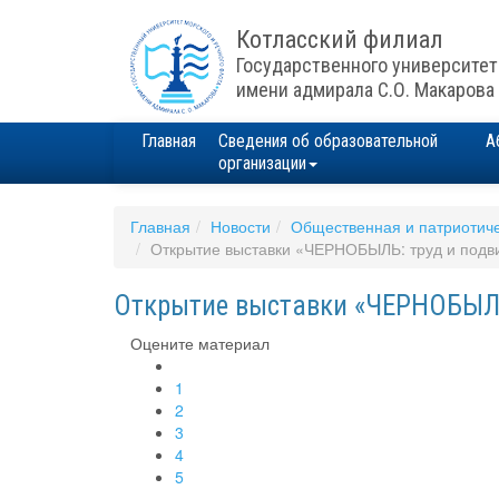
Котласский филиал
Государственного университет
имени адмирала С.О. Макарова
Главная
Сведения об образовательной
А
организации
Главная
Новости
Общественная и патриотиче
Открытие выставки «ЧЕРНОБЫЛЬ: труд и подв
Открытие выставки «ЧЕРНОБЫЛЬ
Оцените материал
1
2
3
4
5