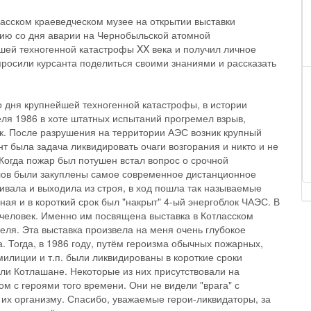
ласском краеведческом музее на открытии выставки
ию со дня аварии на Чернобыльской атомной
йшей техногенной катастрофы XX века и получил личное
просили курсанта поделиться своими знаниями и рассказать
со дня крупнейшей техногенной катастрофы, в истории
ля 1986 в хоте штатных испытаний прогремел взрыв,
к. После разрушения на территории АЭС возник крупный
т была задача ликвидировать очаги возгорания и никто и не
Когда пожар был потушен встал вопрос о срочной
алов были закуплены самое современное дистанционное
ивала и выходила из строя, в ход пошла так называемые
ая и в короткий срок был "накрыт" 4-ый энергоблок ЧАЭС. В
 человек. Именно им посвящена выставка в Котласском
еля. Эта выставка произвела на меня очень глубокое
а. Тогда, в 1986 году, путём героизма обычных пожарных,
милиции и т.п. были ликвидированы в короткие сроки
али Котлашане. Некоторые из них присутствовали на
м с героями того времени. Они не видели "врага" с
 их организму. Спасибо, уважаемые герои-ликвидаторы, за