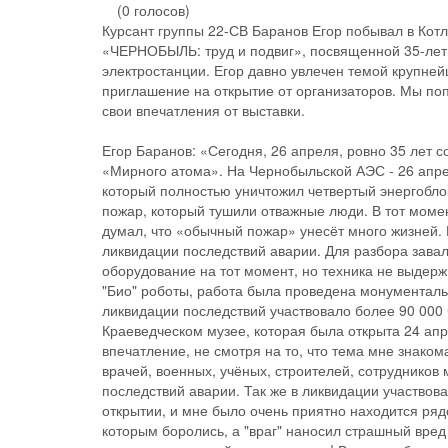
(0 голосов)
Курсант группы 22-СВ Баранов Егор побывал в Кот
«ЧЕРНОБЫЛЬ: труд и подвиг», посвященной 35-лет
электростанции. Егор давно увлечен темой крупне
приглашение на открытие от организаторов. Мы по
свои впечатления от выставки.
Егор Баранов: «Сегодня, 26 апреля, ровно 35 лет 
«Мирного атома». На Чернобыльской АЭС - 26 апре
который полностью уничтожил четвертый энергобло
пожар, который тушили отважные люди. В тот момен
думал, что «обычный пожар» унесёт много жизней. 
ликвидации последствий аварии. Для разбора зав
оборудование на тот момент, но техника не выдерж
"Био" роботы, работа была проведена монументальн
ликвидации последствий участвовало более 90 000
Краеведческом музее, которая была открыта 24 апр
впечатление, не смотря на то, что тема мне знаком
врачей, военных, учёных, строителей, сотрудников 
последствий аварии. Так же в ликвидации участвов
открытии, и мне было очень приятно находится рядо
которым боролись, а "враг" наносил страшный вред